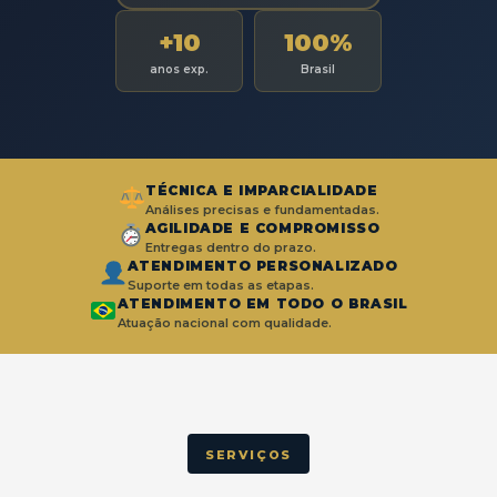
+10
100%
anos exp.
Brasil
TÉCNICA E IMPARCIALIDADE
Análises precisas e fundamentadas.
AGILIDADE E COMPROMISSO
Entregas dentro do prazo.
ATENDIMENTO PERSONALIZADO
Suporte em todas as etapas.
ATENDIMENTO EM TODO O BRASIL
Atuação nacional com qualidade.
SERVIÇOS